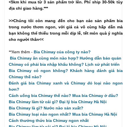
<5km khi mua từ 3 sản phẩm trở lên. Phí ship 30-50k tùy
địa chỉ giao hàng.***
>>Chúng tôi còn mang đến cho bạn các sản phẩm bia
trong nước thơm ngon, với giá cả vô cùng hấp dẫn mà
bạn không thể thiếu trong mỗi dịp lễ, tết món quà ý nghĩa
cho người thân<<
**Xem thêm -
Bia Chimay của công ty nào?
Bia Chimay ăn cùng món nào hợp? Hướng dẫn bảo quản
Chimay có phải bia nhập khẩu không? Lịch sử phát triển
Bia Chimay có ngon không? Khách hàng đánh giá bia
Chimay thế nào?
Đánh giá bia Chimay xanh và Chimay đỏ loại nào ngon
hơn?
Cách uống bia Chimay thế nào? Mua bia Chimay ở đâu?
Bia Chimay làm từ cái gì? Đại lý bia Chimay Hà Nội
Bia Chimay là gì? Nước nào sản xuất?
Bia Chimay loại nào ngon nhất? Mua bia Chimay Hà Nội
Cách thưởng thức bia Chimay ngon nhất
Bia Chimay làm từ cái gì? Đại lý bia Chimay Hà Nội