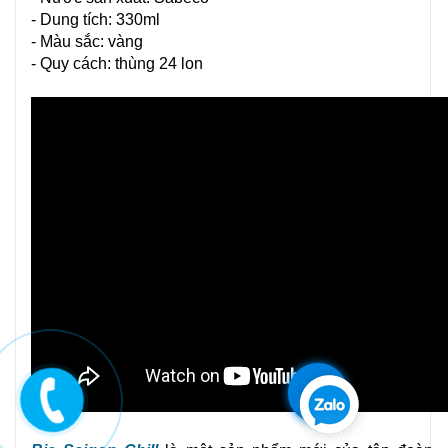
- Dung tích: 330ml
- Màu sắc: vàng
- Quy cách: thùng 24 lon