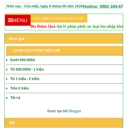
Hotline: 0982-184-670
Hôm nay :
Chủ nhật,
ngày
9
tháng
08
năm
2026
Hôm nay:
Chủ nhật,
ngày
9
tháng
08
năm
2026
MENU
Bia Rượu Quà
đại lý phân phối các loại bia nhập khẩu, rượu vang, 
Mức giá
CHỌN SẢN PHẨM THEO GIÁ
Dưới 500.000đ
Từ 500.000đ - 1 triệu
Từ 1 triệu - 2 triệu
Trên 2 triệu
Tất cả
Được tạo bởi
Blogger
.
AD