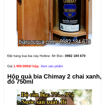
Đặt hàng loại bia này Hotline: Mr Đức-
0982 184 670
Giá
1.450.000đ/ hộp.
Xem sản phẩm
Hộp quà bia Chimay 2 chai xanh,
đỏ 750ml