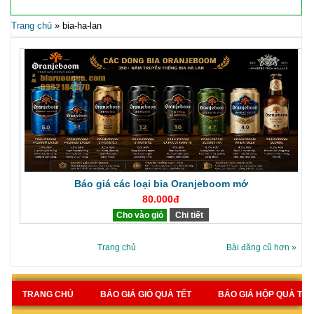
Trang chủ
»
bia-ha-lan
Báo giá các loại bia Oranjeboom mớ
80.000đ
Cho vào giỏ
Chi tiết
Trang chủ
Bài đăng cũ hơn »
TRANG CHỦ
BÁO GIÁ GIỎ QUÀ TẾT
BÁO GIÁ HỘP QUÀ TẾT