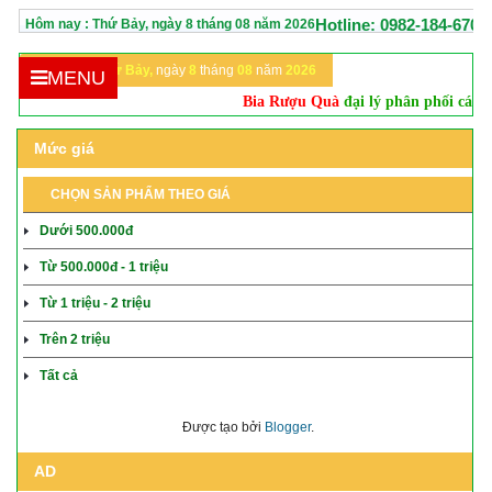
Hotline: 0982-184-670
Hôm nay :
Thứ Bảy,
ngày
8
tháng
08
năm
2026
Hôm nay:
Thứ Bảy,
ngày
8
tháng
08
năm
2026
MENU
Bia Rượu Quà
đại lý phân phối các lo
Mức giá
CHỌN SẢN PHẨM THEO GIÁ
Dưới 500.000đ
Từ 500.000đ - 1 triệu
Từ 1 triệu - 2 triệu
Trên 2 triệu
Tất cả
Được tạo bởi
Blogger
.
AD