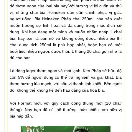
độ thơm ngon của loại bia này.Với hương vị lôi cuốn và thú
vị, những chai bia Heineken dần dần chinh phục vị giác
người uống.
Bia Heineken Pháp chai 250ml, nhà sản xuất
muốn hướng sự linh hoạt và đa dụng trong mục đích sử
dụng. Khi bạn đang một mình và muốn nhấm nháp 1 chai
bia, hay bạn là bạn nữ và không uống được nhiều bia thì
chai dung tích 250ml là phù hợp nhất, hoặc bạn có một
buổi tiệc nhiều người, được thôi, 1 thùng 20 chai gọn nhẹ là
đủ cho bạn.
Là dòng lager thơm ngon và mát lạnh, Ken Pháp sở hữu độ
cồn 5% để người dùng có thể trải nghiệm và giải khát. Bia
thơm hương lúa mạch, với hậu vị thanh tinh khiết. Bên cạnh
đó, không thể không kể đến hậu đắng của hoa bia.
Với Format mới, với quy cách đóng thùng mới (20 chai/
thùng). Nay bạn đã có thể thưởng thức nhiều hơn nữa vị
bia hấp dẫn.