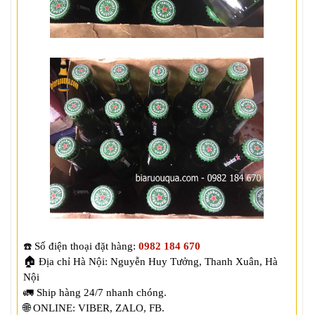
Số điện thoại đặt hàng: 
0982 184 670
☎️
🏠
Địa chỉ Hà Nội: Nguyễn Huy Tưởng, Thanh Xuân, Hà 
Nội

🌐
ONLINE: VIBER, ZALO, FB. 