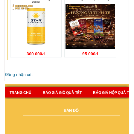
250ml
360.000đ
95.000đ
Đăng nhận xét
TRANG CHỦ
BÁO GIÁ GIỎ QUÀ TẾT
BÁO GIÁ HỘP QUÀ TẾT
BẢN ĐỒ