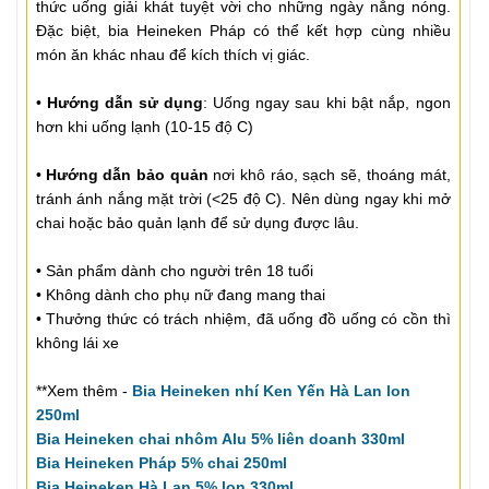
thức uống giải khát tuyệt vời cho những ngày nắng nóng.
Đặc biệt, bia Heineken Pháp có thể kết hợp cùng nhiều
món ăn khác nhau để kích thích vị giác.
•
Hướng dẫn sử dụng
: Uống ngay sau khi bật nắp, ngon
hơn khi uống lạnh (10-15 độ C)
•
Hướng dẫn bảo quản
nơi khô ráo, sạch sẽ, thoáng mát,
tránh ánh nắng mặt trời (<25 độ C). Nên dùng ngay khi mở
chai hoặc bảo quản lạnh để sử dụng được lâu.
• Sản phẩm dành cho người trên 18 tuổi
• Không dành cho phụ nữ đang mang thai
• Thưởng thức có trách nhiệm, đã uống đồ uống có cồn thì
không lái xe
**Xem thêm -
Bia Heineken nhí Ken Yến Hà Lan lon
250ml
Bia Heineken chai nhôm Alu 5% liên doanh 330ml
Bia Heineken Pháp 5% chai 250ml
Bia Heineken Hà Lan 5% lon 330ml