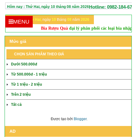
Hotline: 0982-184-670
Hôm nay :
Thứ Hai,
ngày
10
tháng
08
năm
2026
Hôm nay:
Thứ Hai,
ngày
10
tháng
08
năm
2026
MENU
Bia Rượu Quà
đại lý phân phối các loại bia nhập khẩu, rượ
Mức giá
CHỌN SẢN PHẨM THEO GIÁ
Dưới 500.000đ
Từ 500.000đ - 1 triệu
Từ 1 triệu - 2 triệu
Trên 2 triệu
Tất cả
Được tạo bởi
Blogger
.
AD