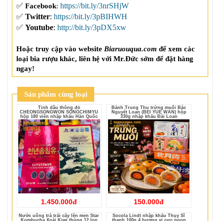
✅
https://bit.ly/3nrSHjW
Facebook
: 
✅
Twitter
:
https://bit.ly/3pBIHWH
✅
Youtube
:
http://bit.ly/3pDX5xw
Hoặc truy cập vào website 
Biaruouqua.com
 để xem các 
loại bia rượu khác, liên hệ với Mr.Đức sớm để đặt hàng 
ngay!
Sản phẩm cùng loại
Tinh dầu thông đỏ
Bánh Trung Thu trứng muối Bắc
CHEONGSONGWON SONGCHIMYU
Nguyệt Loan (BEI YUE WAN) hộp
hộp 180 viên nhập khẩu Hàn Quốc
330g nhập khẩu Đài Loan
1.450.000đ
150.000đ
Nước uống trà trái cây lên men Star
Socola Lindt nhập khẩu Thụy Sĩ
Kombucha Xoài Kiwi thùng 12 lon
thanh 100g 4 hương vị cực ngon