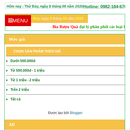
Hotline: 0982-184-670
Hôm nay :
Thứ Bảy,
ngày
8
tháng
08
năm
2026
Hôm nay:
Thứ Bảy,
ngày
8
tháng
08
năm
2026
MENU
Bia Rượu Quà
đại lý phân phối các loại bia nh
Mức giá
CHỌN SẢN PHẨM THEO GIÁ
Dưới 500.000đ
Từ 500.000đ - 1 triệu
Từ 1 triệu - 2 triệu
Trên 2 triệu
Tất cả
Được tạo bởi
Blogger
.
AD