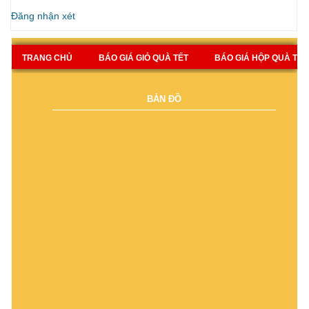
Đăng nhận xét
TRANG CHỦ
BÁO GIÁ GIỎ QUÀ TẾT
BÁO GIÁ HỘP QUÀ TẾT
BẢN ĐỒ