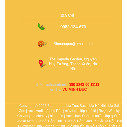
ĐỊA CHỈ
0982-184-670
Biaruouqua@gmail.com
Tòa Imperia Garden, Nguyễn
Huy Tưởng, Thanh Xuân, Hà
Nội
STK Techcombank:
190 3243 00 11111
Tên TK:
VU MINH DUC
Copyright © 2023 Biaruouqua
bia Trúc Bạch
|
bia Hà Nội
|
bia Sài
Gòn
|
rượu vodka 94 Lò Đúc
|
máy bơm lốp xe ô tô
|
Rượu Whisky
Chivas
|
bia chimay
|
bia Leffe
|
rượu Jack Daniels no7
|
Hộp quà tết
Vodka Men
|
Bia Sài Gòn Chill
|
Bia Sài Gòn Gold
|
Xì Gà Hà Nội
|
Bia
Budweiser
|
bia Corona 355ml
|
giỏ quà tết Hà Nội
|
hộp quà tết Hà