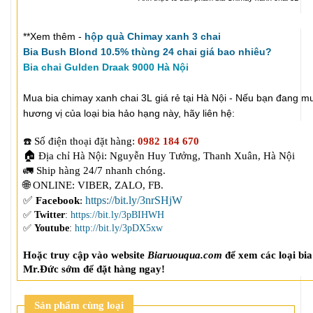
**Xem thêm -
hộp quà Chimay xanh 3 chai
Bia Bush Blond 10.5% thùng 24 chai giá bao nhiêu?
Bia chai Gulden Draak 9000 Hà Nội
Mua bia chimay xanh chai 3L giá rẻ tại Hà Nội - Nếu bạn đang 
hương vị của loại bia hảo hạng này, hãy liên hệ:
Số điện thoại đặt hàng: 
0982 184 670
☎️
🏠
Địa chỉ Hà Nội: Nguyễn Huy Tưởng, Thanh Xuân, Hà Nội

🌐
ONLINE: VIBER, ZALO, FB. 
✅
https://bit.ly/3nrSHjW
Facebook
: 
✅
Twitter
:
https://bit.ly/3pBIHWH
✅
Youtube
:
http://bit.ly/3pDX5xw
Hoặc truy cập vào website 
Biaruouqua.com
 để xem các loại bia
Mr.Đức sớm để đặt hàng ngay!
Sản phẩm cùng loại