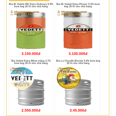
Bia Bỉ Vedett IPA Extra Ordinary 5.5%
Bia Bỉ Vedett Extra Pilsner 5.2% bom
bom keg 20 lít cho nhà hàng
keg 20 lít cho nhà hàng
3.150.000đ
3.100.000đ
Bia Vedett Extra White trắng 4.7%
Bia La Chouffe Blonde 5.5% bom keg
bom keg 20 lít cho nhà hàng
20 lít cho nhà hàng
2.550.000đ
3.45.000đ