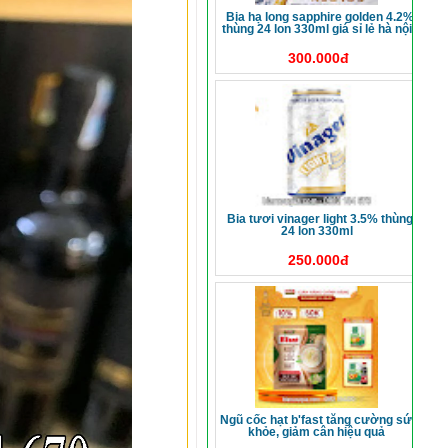
bia hạ long sapphire golden 4.2%
thùng 24 lon 330ml giá sỉ lẻ hà nội
300.000đ
bia tươi vinager light 3.5% thùng
24 lon 330ml
250.000đ
ngũ cốc hạt b'fast tăng cường sức
khỏe, giảm cân hiệu quả