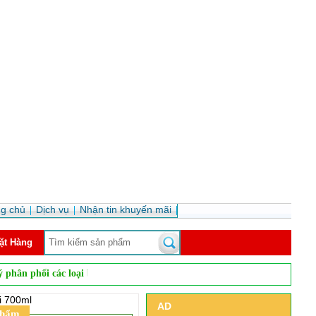
ng chủ
Dịch vụ
Nhận tin khuyến mãi
ặt Hàng
i các loại bia nhập khẩu, rượu vang, rượu mạnh, rượu pha chế... tại thị 
i 700ml
AD
phẩm