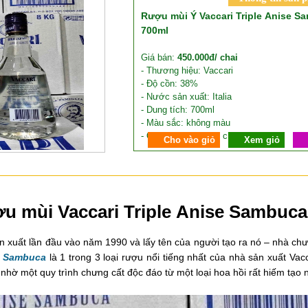
Rượu mùi Ý Vaccari Triple Anise Sa
700ml
Giá bán:
450.000đ/ chai
- Thương hiệu: Vaccari
- Độ cồn: 38%
- Nước sản xuất: Italia
- Dung tích: 700ml
- Màu sắc: không màu
- Quy cách: thùng 6 chai
Cho vào giỏ
Xem giỏ
ợu mùi Vaccari Triple Anise Sambuca 
 xuất lần đầu vào năm 1990 và lấy tên của người tạo ra nó – nhà chư
se Sambuca
là 1 trong 3 loại rượu nổi tiếng nhất của nhà sản xuất Va
 nhờ một quy trình chưng cất độc đáo từ một loại hoa hồi rất hiếm tạo 