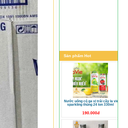
Sản phẩm Hot
nước uống có ga vị trái cây la vie
sparkling thùng 24 lon 330ml
190.000đ