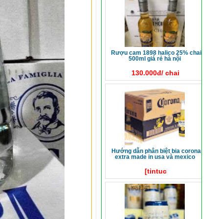
rượu cam 1898 halico 25% chai
500ml giá rẻ hà nội
130.000đ/ chai
hướng dẫn phân biệt bia corona
extra made in usa và mexico
[tintuc