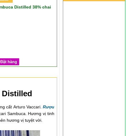
mbuca Distilled 38% chai
Đặt hàng
Distilled
ng cất Arturo Vaccari.
Rượu
ccari Sambuca. Hương vị tinh
nên hương vị tuyệt vời.