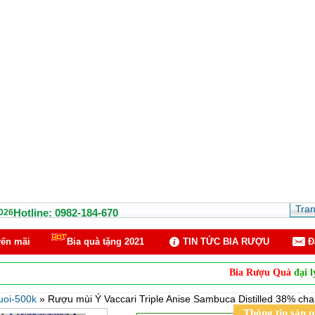
Tra
Hotline: 0982-184-670
026
ến mãi
Bia quà tặng 2021
TIN TỨC BIA RƯỢU
Ð
Bia Rượu Quà
đại lý phân phố
uoi-500k
»
Rượu mùi Ý Vaccari Triple Anise Sambuca Distilled 38% cha
Thông tin sản 