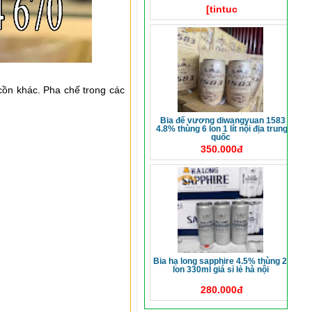
[tintuc
cồn khác. Pha chế trong các
bia đế vương diwangyuan 1583
4.8% thùng 6 lon 1 lít nội địa trung
quốc
350.000đ
bia hạ long sapphire 4.5% thùng 24
lon 330ml giá sỉ lẻ hà nội
280.000đ