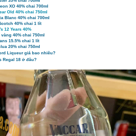
ter 35% chai 700ml
eon XO 40% chai 700ml
ear Old 40% chai 750ml
ta Blanc 40% chai 700ml
otch 40% chai 1 lít
’s 12 Years 40%
 vàng 40% chai 750ml
ns 15.5% chai 1 lít
lua 20% chai 750ml
d Liqueur giá bao nhiêu?
 Regal 18 ở đâu?