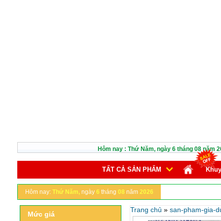
Hôm nay :
Thứ Năm,
ngày
6
tháng
08
năm
2
TẤT CẢ SẢN PHẨM
Khuy
Hôm nay:
Thứ Năm,
ngày
6
tháng
08
năm
2026
Trang chủ
»
san-pham-gia-d
Mức giá