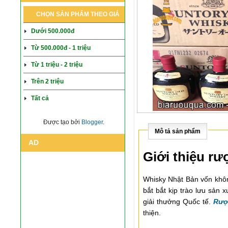
CHỌN SẢN PHẨM THEO GIÁ
Dưới 500.000đ
Từ 500.000đ - 1 triệu
Từ 1 triệu - 2 triệu
Trên 2 triệu
Tất cả
Được tạo bởi
Blogger
.
Mô tả sản phẩm
AD
Giới thiệu r
Whisky Nhật Bản vốn khôn
bắt bắt kịp trào lưu sản
giải thưởng Quốc tế.
Rượ
thiện.