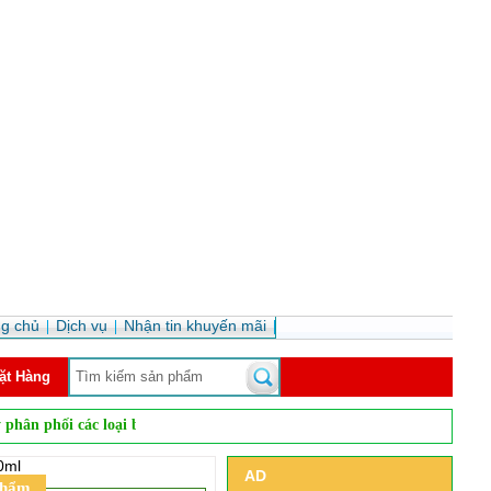
ng chủ
Dịch vụ
Nhận tin khuyến mãi
ặt Hàng
ác loại bia nhập khẩu, rượu vang, rượu mạnh, rượu pha chế... tại thị trư
0ml
AD
phẩm