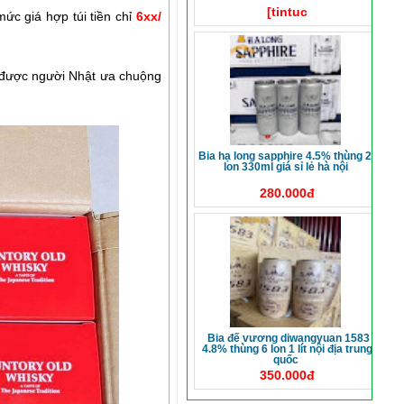
[tintuc
ức giá hợp túi tiền chỉ
6xx/
ỉ được người Nhật ưa chuộng
bia hạ long sapphire 4.5% thùng 24
lon 330ml giá sỉ lẻ hà nội
280.000đ
bia đế vương diwangyuan 1583
4.8% thùng 6 lon 1 lít nội địa trung
quốc
350.000đ