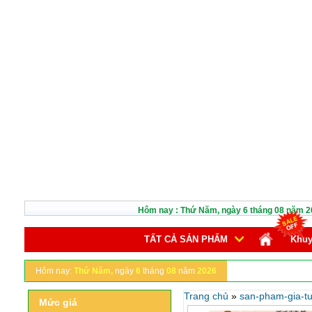
Hôm nay :
Thứ Năm,
ngày
6
tháng
08
năm
2
TẤT CẢ SẢN PHẨM
Khuy
Hôm nay:
Thứ Năm,
ngày
6
tháng
08
năm
2026
Trang chủ
»
san-pham-gia-tu
Mức giá