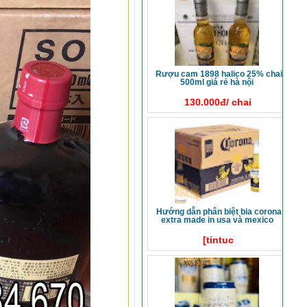
rượu cam 1898 halico 25% chai
500ml giá rẻ hà nội
130.000đ/ chai
hướng dẫn phân biệt bia corona
extra made in usa và mexico
[tintuc