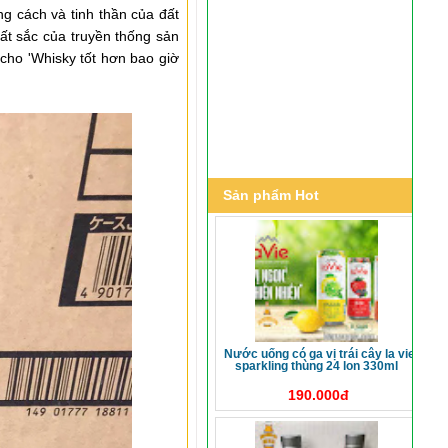
g cách và tinh thần của đất
uất sắc của truyền thống sản
cho 'Whisky tốt hơn bao giờ
Sản phẩm Hot
nước uống có ga vị trái cây la vie
sparkling thùng 24 lon 330ml
190.000đ