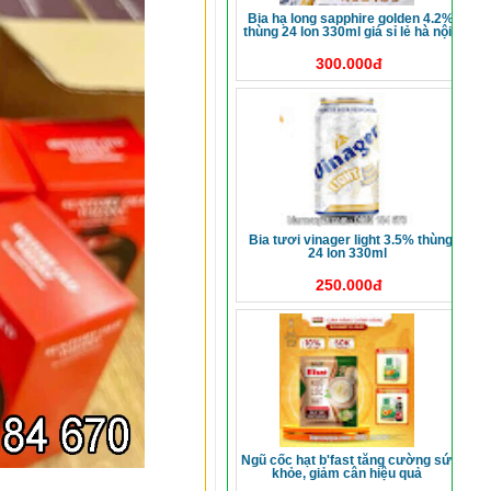
bia hạ long sapphire golden 4.2%
thùng 24 lon 330ml giá sỉ lẻ hà nội
300.000đ
bia tươi vinager light 3.5% thùng
24 lon 330ml
250.000đ
ngũ cốc hạt b'fast tăng cường sức
khỏe, giảm cân hiệu quả