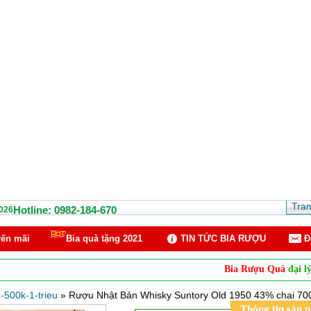
Tra
Hotline: 0982-184-670
026
ến mãi
Bia quà tặng 2021
TIN TỨC BIA RƯỢU
Ð
Bia Rượu Quà
đại lý phân phối c
-500k-1-trieu
»
Rượu Nhật Bản Whisky Suntory Old 1950 43% chai 70
Thông tin sản 