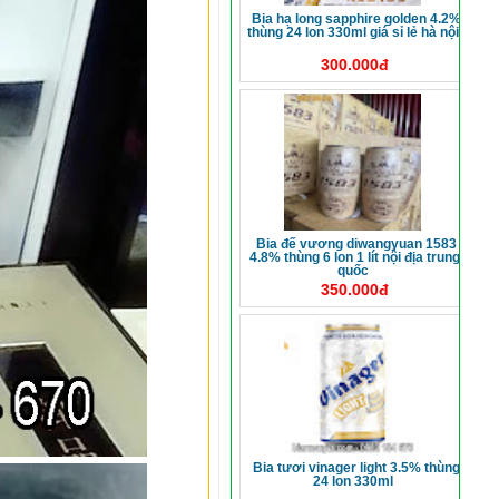
bia hạ long sapphire golden 4.2%
thùng 24 lon 330ml giá sỉ lẻ hà nội
300.000đ
bia đế vương diwangyuan 1583
4.8% thùng 6 lon 1 lít nội địa trung
quốc
350.000đ
bia tươi vinager light 3.5% thùng
24 lon 330ml