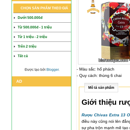
CHỌN SẢN PHẨM THEO GIÁ
Dưới 500.000đ
Từ 500.000đ - 1 triệu
Từ 1 triệu - 2 triệu
Trên 2 triệu
Tất cả
- Màu sắc: hổ phách
Được tạo bởi
Blogger
.
- Quy cách: thùng 6 chai
AD
Mô tả sản phẩm
Giới thiệu r
Rượu Chivas Extra 13 O
điều này cũng nói lên đẳn
sự pha trộn mạnh mẽ tạo r