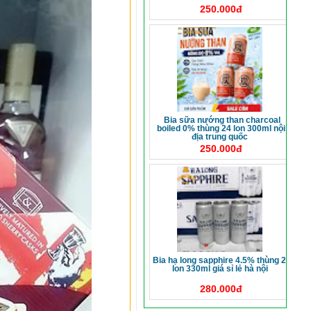
250.000đ
bia sữa nướng than charcoal
boiled 0% thùng 24 lon 300ml nội
địa trung quốc
250.000đ
bia hạ long sapphire 4.5% thùng 24
lon 330ml giá sỉ lẻ hà nội
280.000đ