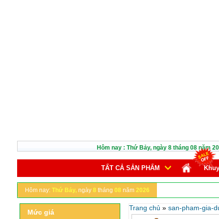
Hôm nay :
Thứ Bảy,
ngày
8
tháng
08
năm
20
TẤT CẢ SẢN PHẨM
Khuy
Hôm nay:
Thứ Bảy,
ngày
8
tháng
08
năm
2026
Trang chủ
»
san-pham-gia-d
Mức giá