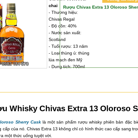
chai
Rượu Chivas Extra 13 Oloroso Sher
- Thương hiệu:
Chivas Regal
- Độ cồn: 40%
- Nước sản xuất:
Scotland
- Tuổi rượu: 13 năm
- Loại thùng ủ: thùng
lúa mạch đen Mỹ
- Dung tích: 700ml
ượu Whisky Chivas Extra 13 Oloroso 
loroso Sherry Cask
là một sản phẩm rượu whisky phiên bản đặc biệt
g cấp của nó. Chivas Extra 13 không chỉ có hình thức cao cấp sang t
a một thức uống tuyệt vời.