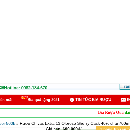
Tra
Hotline: 0982-184-670
26
ến mãi
Bia quà tặng 2021
TIN TỨC BIA RƯỢU
Ð
Bia Rượu Quà
đại lý phân p
uoi-500k
»
Rượu Chivas Extra 13 Oloroso Sherry Cask 40% chai 700m
Giá bán:
690.000đ/
Thông tin sản 