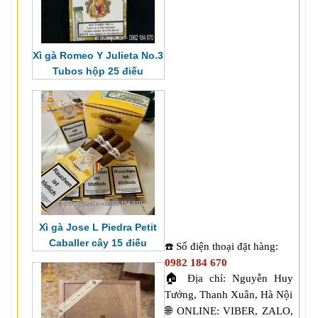
Xì gà Romeo Y Julieta No.3
Tubos hộp 25 điếu
Xì gà Jose L Piedra Petit
Caballer cây 15 điếu
Số điện thoại đặt hàng: 
☎️
0982 184 670
🏠
Địa chỉ: Nguyễn Huy 
🌐 
ONLINE: VIBER, ZALO, 