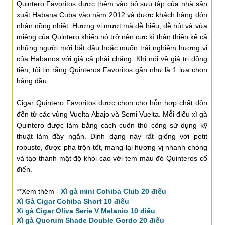
Quintero Favoritos được thêm vào bộ sưu tập của nhà sản
xuất Habana Cuba vào năm 2012 và được khách hàng đón
nhận nồng nhiệt. Hương vị mượt mà dễ hiểu, dễ hút và vừa
miệng của Quintero khiến nó trở nên cực kì thân thiện kể cả
những người mới bắt đầu hoặc muốn trải nghiệm hương vị
của Habanos với giá cả phải chăng. Khi nói về giá trị đồng
tiền, tôi tin rằng Quinteros Favoritos gần như là 1 lựa chọn
hàng đầu.
Cigar Quintero Favoritos được chọn cho hỗn hợp chất độn
đến từ các vùng Vuelta Abajo và Semi Vuelta. Mỗi điếu xì gà
Quintero được làm bằng cách cuốn thủ công sử dụng kỹ
thuật làm đầy ngắn. Định dạng này rất giống với petit
robusto, được pha trộn tốt, mang lại hương vị nhanh chóng
và tạo thành mật độ khói cao với tem màu đỏ Quinteros cổ
điển.
**Xem thêm -
Xì gà mini Cohiba Club 20 điếu
Xì Gà Cigar Cohiba Short 10 điếu
Xì gà Cigar Oliva Serie V Melanio 10 điếu
Xì gà Quorum Shade Double Gordo 20 điếu