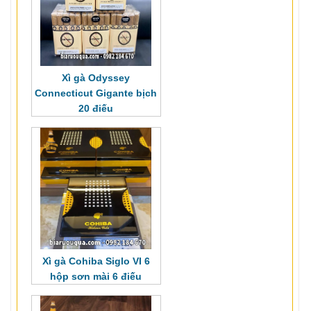
Xì gà Odyssey
Connecticut Gigante bịch
20 điếu
Xì gà Cohiba Siglo VI 6
hộp sơn mà
i 6 điếu