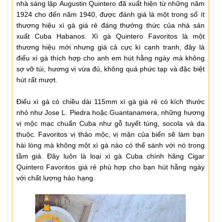
nhà sáng lập Augustin Quintero đã xuất hiện từ những năm
1924 cho đến năm 1940, được đánh giá là một trong số ít
thương hiệu xì gà giá rẻ đáng thưởng thức của nhà sản
xuất Cuba Habanos. Xì gà Quintero Favoritos là một
thương hiệu mới nhưng giá cả cực kì cạnh tranh, đây là
điếu xì gà thích hợp cho anh em hút hằng ngày mà không
sợ vỡ túi, hương vị vừa đủ, không quá phức tạp và đặc biệt
hút rất mượt.
Điếu xì gà có chiều dài 115mm xì gà giá rẻ có kích thước
nhỏ như Jose L. Piedra hoặc Guantanamera, những hương
vị mộc mạc chuẩn Cuba như gỗ tuyết tùng, socola và da
thuộc. Favoritos vị thảo mộc, vị mặn của biển sẽ làm bạn
hài lòng mà không một xì gà nào có thể sánh với nó trong
tầm giá. Đây luôn là loại xì gà Cuba chính hãng Cigar
Quintero Favoritos giá rẻ phù hợp cho bạn hút hằng ngày
với chất lượng hảo hạng.