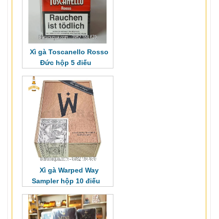
Xì gà Toscanello Rosso
Đức hộp 5 điếu
Xì gà Warped Way
Sampler hộp 10 điếu