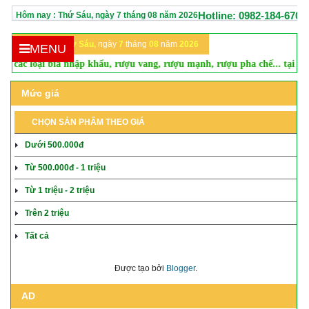
Hotline: 0982-184-670
Hôm nay :
Thứ Sáu,
ngày
7
tháng
08
năm
2026
Hôm nay:
Thứ Sáu,
ngày
7
tháng
08
năm
2026
MENU
i bia nhập khẩu, rượu vang, rượu mạnh, rượu pha chế... tại thị trường Hà
Mức giá
CHỌN SẢN PHẨM THEO GIÁ
Dưới 500.000đ
Từ 500.000đ - 1 triệu
Từ 1 triệu - 2 triệu
Trên 2 triệu
Tất cả
Được tạo bởi
Blogger
.
AD