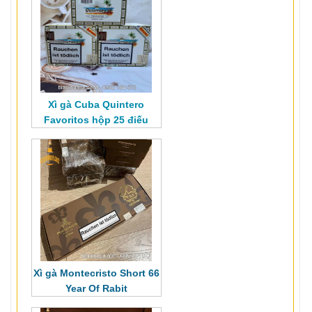
Xì gà Cuba Quintero
Favoritos hộp 25 điếu
Xì gà Montecristo Short 66
Year Of Rabit