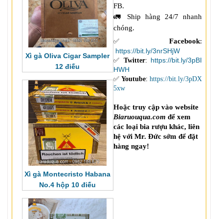
FB. 
🚛 Ship hàng 24/7 nhanh 
Facebook
:
✅
https://bit.ly/3nrSHjW
Xì gà Oliva Cigar Sampler
✅
:
https://bit.ly/3pBI
Twitter
12 điếu
HWH
✅
:
Youtube
https://bit.ly/3pDX
5xw
Hoặc truy cập vào website 
Biaruouqua.com
 để xem 
các loại bia rượu khác, liên 
hệ với Mr. Đức sớm để đặt 
hàng ngay!
Xì gà Montecristo Habana
No.4 hộp 10 điếu