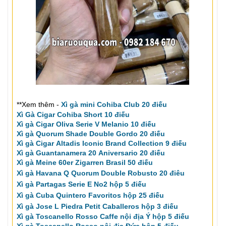
**Xem thêm
-
Xì gà mini Cohiba Club 20 điếu
Xì Gà Cigar Cohiba Short 10 điếu
Xì gà Cigar Oliva Serie V Melanio 10 điếu
Xì gà Quorum Shade Double Gordo 20 điếu
Xì gà Cigar Altadis Iconic Brand Collection 9 điếu
Xì gà Guantanamera 20 Aniversario 20 điếu
Xì gà Meine 60er Zigarren Brasil 50 điếu
Xì gà Havana Q Quorum Double Robusto 20 điêu
Xì gà Partagas Serie E No2 hộp 5 điếu
Xì gà Cuba Quintero Favoritos hộp 25 điếu
Xì gà Jose L Piedra Petit Caballeros hộp 3 điếu
Xì gà Toscanello Rosso Caffe nội địa Ý hộp 5 điếu
Xì gà Toscanello Rosso nội địa Đức hộp 5 điếu