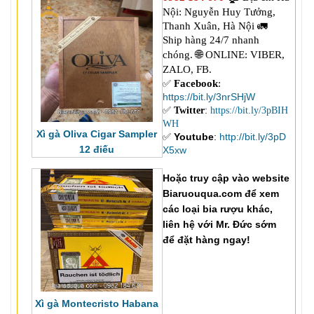
Nội: Nguyễn Huy Tưởng,
Thanh Xuân, Hà Nội 🚛
Ship hàng 24/7 nhanh
🌐
chóng.
ONLINE: VIBER,
ZALO, FB.
Facebook
:
✅
https://bit.ly/3nrSHjW
✅
Twitter
:
https://bit.ly/3pBIH
WH
Xì gà Oliva Cigar Sampler
✅
Youtube
:
http://bit.ly/3pD
12 điếu
X5xw
Hoặc truy cập vào website
Biaruouqua.com để xem
các loại bia rượu khác,
liên hệ với Mr. Đức sớm
để đặt hàng ngay!
Xì gà Montecristo Habana