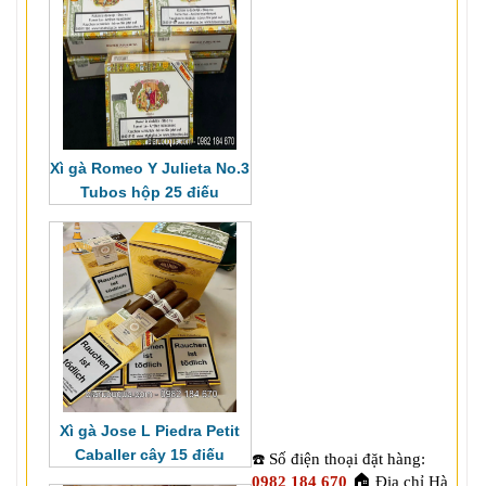
Xì gà Romeo Y Julieta No.3
Tubos hộp 25 điếu
Xì gà Jose L Piedra Petit
Caballer cây 15 điếu
Số điện thoại đặt hàng:
☎️
🏠
0982 184 670
Địa chỉ Hà