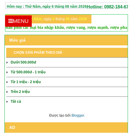
Hotline: 0982-184-670
Hôm nay :
Thứ Năm,
ngày
6
tháng
08
năm
2026
Hôm nay:
Thứ Năm,
ngày
6
tháng
08
năm
2026
MENU
i các loại bia nhập khẩu, rượu vang, rượu mạnh, rượu pha chế... tại thị 
Mức giá
CHỌN SẢN PHẨM THEO GIÁ
Dưới 500.000đ
Từ 500.000đ - 1 triệu
Từ 1 triệu - 2 triệu
Trên 2 triệu
Tất cả
Được tạo bởi
Blogger
.
AD