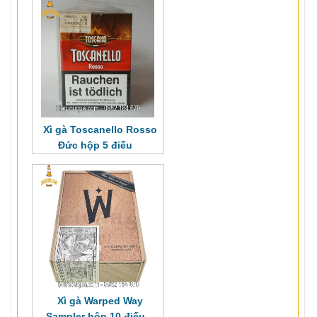
Xì gà Toscanello Rosso
Đức hộp 5 điếu
Xì gà Warped Way
Sampler hộp 10 điếu