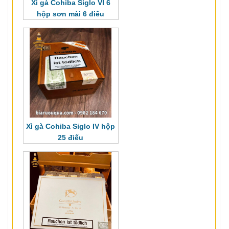
Xì gà Cohiba Siglo VI 6
hộp sơn mà
i 6 điếu
Xì gà Cohiba Siglo IV hộp
25 điếu