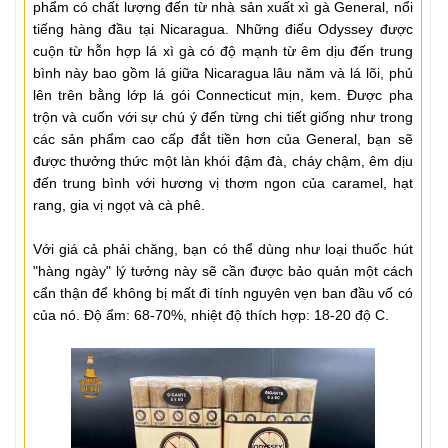
phẩm có chất lượng đến từ nhà sản xuất xì gà General, nổi
tiếng hàng đầu tại Nicaragua. Những điếu Odyssey được
cuộn từ hỗn hợp lá xì gà có độ mạnh từ êm dịu đến trung
bình này bao gồm lá giữa Nicaragua lâu năm và lá lõi, phủ
lên trên bằng lớp lá gói Connecticut mịn, kem. Được pha
trộn và cuốn với sự chú ý đến từng chi tiết giống như trong
các sản phẩm cao cấp đắt tiền hơn của General, bạn sẽ
được thưởng thức một làn khói đậm đà, cháy chậm, êm dịu
đến trung bình với hương vị thơm ngon của caramel, hạt
rang, gia vị ngọt và cà phê.
Với giá cả phải chăng, bạn có thể dùng như loại thuốc hút
"hàng ngày" lý tưởng này sẽ cần được bảo quản một cách
cẩn thận để không bị mất đi tính nguyên vẹn ban đầu vố có
của nó. Độ ẩm: 68-70%, nhiệt độ thích hợp: 18-20 độ C.