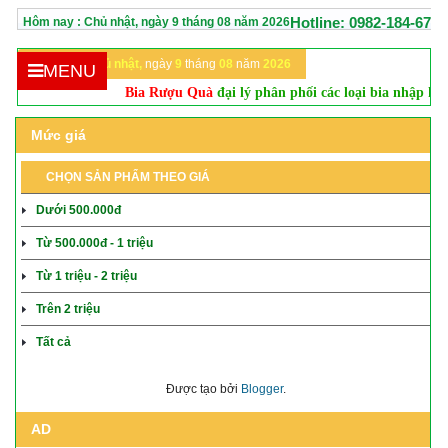
Hotline: 0982-184-670
Hôm nay :
Chủ nhật,
ngày
9
tháng
08
năm
2026
Hôm nay:
Chủ nhật,
ngày
9
tháng
08
năm
2026
MENU
Bia Rượu Quà
đại lý phân phối các loại bia nhập khẩu, rượu va
Mức giá
CHỌN SẢN PHẨM THEO GIÁ
Dưới 500.000đ
Từ 500.000đ - 1 triệu
Từ 1 triệu - 2 triệu
Trên 2 triệu
Tất cả
Được tạo bởi
Blogger
.
AD