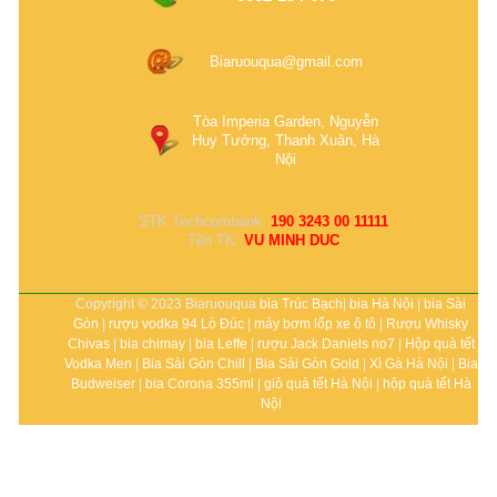
Biaruouqua@gmail.com
Tòa Imperia Garden, Nguyễn
Huy Tưởng, Thanh Xuân, Hà
Nội
STK Techcombank:
190 3243 00 11111
Tên TK:
VU MINH DUC
Copyright © 2023 Biaruouqua
bia Trúc Bạch
|
bia Hà Nội
|
bia Sài
Gòn
|
rượu vodka 94 Lò Đúc
|
máy bơm lốp xe ô tô
|
Rượu Whisky
Chivas
|
bia chimay
|
bia Leffe
|
rượu Jack Daniels no7
|
Hộp quà tết
Vodka Men
|
Bia Sài Gòn Chill
|
Bia Sài Gòn Gold
|
Xì Gà Hà Nội
|
Bia
Budweiser
|
bia Corona 355ml
|
giỏ quà tết Hà Nội
|
hộp quà tết Hà
Nội