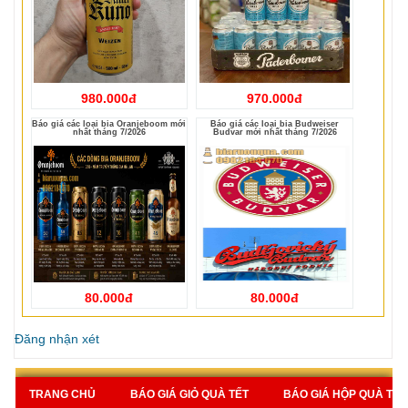
980.000đ
970.000đ
Báo giá các loại bia Oranjeboom mới
Báo giá các loại bia Budweiser
nhất tháng 7/2026
Budvar mới nhất tháng 7/2026
80.000đ
80.000đ
Đăng nhận xét
TRANG CHỦ
BÁO GIÁ GIỎ QUÀ TẾT
BÁO GIÁ HỘP QUÀ TẾT