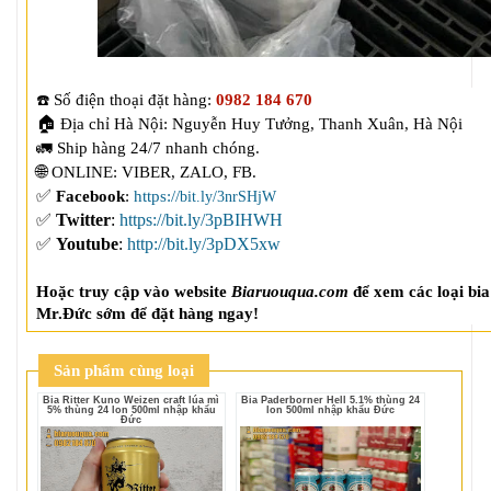
Số điện thoại đặt hàng: 
0982 184 670
☎️
🏠
Địa chỉ Hà Nội: Nguyễn Huy Tưởng, Thanh Xuân, Hà Nội

🌐
ONLINE: VIBER, ZALO, FB. 
✅
Facebook
: 
https://
bit.ly/3nrSHjW
✅
Twitter
:
https://bit.ly/3pBIHWH
✅
Youtube
:
http://bit.ly/3pDX5xw
Hoặc truy cập vào website 
Biaruouqua.com
 để xem các loại bia
Mr.Đức sớm để đặt hàng ngay!
Sản phẩm cùng loại
Bia Ritter Kuno Weizen craft lúa mì
Bia Paderborner Hell 5.1% thùng 24
5% thùng 24 lon 500ml nhập khẩu
lon 500ml nhập khẩu Đức
Đức