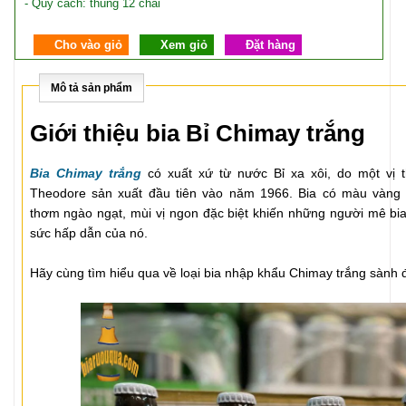
- Quy cách: thùng 12 chai
Cho vào giỏ
Xem giỏ
Đặt hàng
Mô tả sản phẩm
Giới thiệu bia Bỉ Chimay trắng
Bia Chimay trắng
có xuất xứ từ nước Bỉ xa xôi, do một vị 
Theodore sản xuất đầu tiên vào năm 1966. Bia có màu vàng
thơm ngào ngạt, mùi vị ngon đặc biệt khiến những người mê bi
sức hấp dẫn của nó.
Hãy cùng tìm hiểu qua về loại bia nhập khẩu Chimay trắng sành 