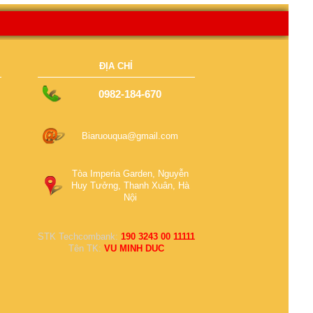
ĐỊA CHỈ
0982-184-670
Biaruouqua@gmail.com
Tòa Imperia Garden, Nguyễn
Huy Tưởng, Thanh Xuân, Hà
Nội
STK Techcombank:
190 3243 00 11111
Tên TK:
VU MINH DUC