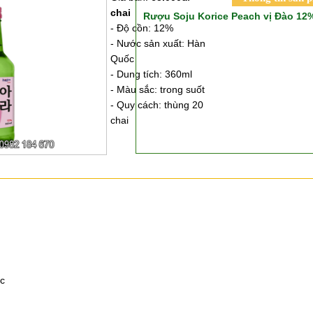
chai
Rượu Soju Korice Peach vị Đào 1
- Độ cồn: 12%
- Nước sản xuất: Hàn
Quốc
- Dung tích: 360ml
- Màu sắc: trong suốt
- Quy cách: thùng 20
chai
c