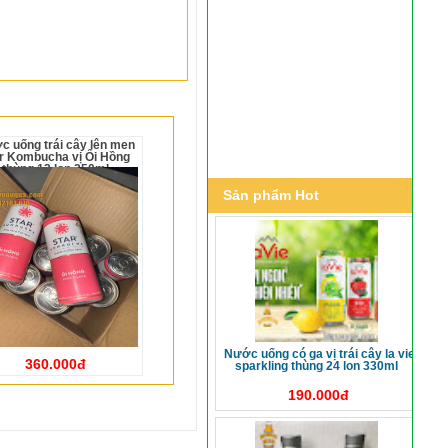
r Kombucha vị Ổi Hồng
thùng 12 lon 250ml
Sản phẩm Hot
nước uống có ga vị trái cây la vie
360.000đ
sparkling thùng 24 lon 330ml
190.000đ