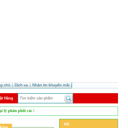
ng chủ
Dịch vụ
Nhận tin khuyến mãi
ặt Hàng
phân phối các loại bia nhập khẩu, rượu vang, rượu mạnh, rượu pha chế... 
AD
phẩm