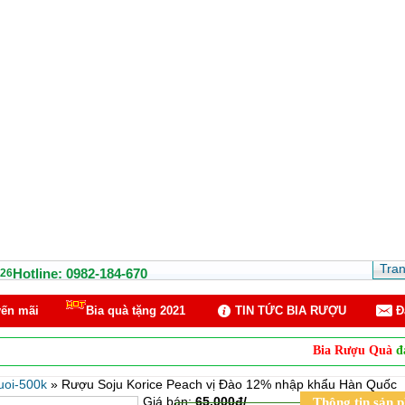
Tra
Hotline: 0982-184-670
26
ến mãi
Bia quà tặng 2021
TIN TỨC BIA RƯỢU
Ð
Bia Rượu Quà
đại lý 
uoi-500k
»
Rượu Soju Korice Peach vị Đào 12% nhập khẩu Hàn Quốc
Giá bán:
65.000đ/
Thông tin sản 