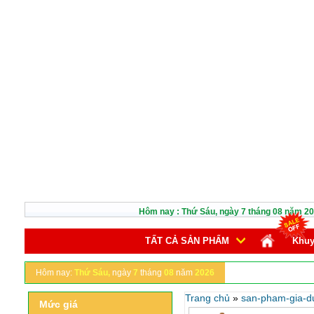
Hôm nay :
Thứ Sáu,
ngày
7
tháng
08
năm
20
TẤT CẢ SẢN PHẨM
Khuy
Hôm nay:
Thứ Sáu,
ngày
7
tháng
08
năm
2026
Trang chủ
»
san-pham-gia-d
Mức giá