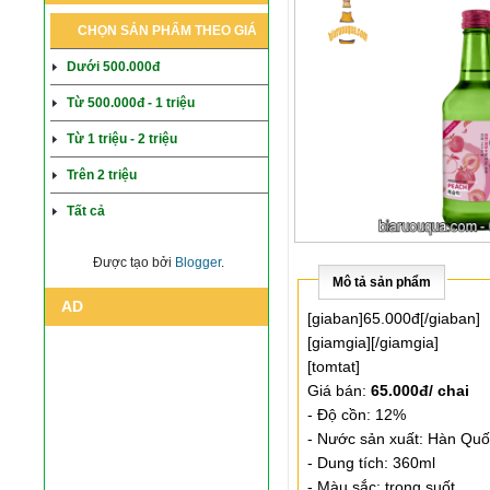
CHỌN SẢN PHẨM THEO GIÁ
Dưới 500.000đ
Từ 500.000đ - 1 triệu
Từ 1 triệu - 2 triệu
Trên 2 triệu
Tất cả
Được tạo bởi
Blogger
.
Mô tả sản phẩm
AD
[giaban]65.000đ[/giaban]
[giamgia][/giamgia]
[tomtat]
Giá bán:
65.000đ/ chai
- Độ cồn: 12%
- Nước sản xuất: Hàn Quố
- Dung tích: 360ml
- Màu sắc: trong suốt