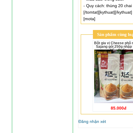
- Quy cách: thùng 20 chai
[/tomtat][kythuat][/kythuat]
[mota]
Sản phẩm cùng loạ
Bột gia vị Cheese phô mai O!
Sajang gói 250g nhập
Hàn Quốc
85.000đ
Đăng nhận xét