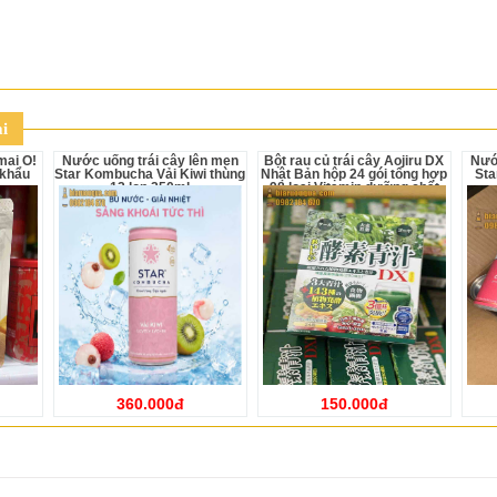
i
Nước uống trái cây lên men
Bột rau củ trái cây Aojiru DX
Nước uống trái cây lên men
 khẩu
Star Kombucha Vải Kiwi thùng
Nhật Bản hộp 24 gói tổng hợp
Sta
12 lon 250ml
98 loại Vitamin dưỡng chất
360.000đ
150.000đ