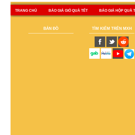
TRANG CHỦ
BÁO GIÁ GIỎ QUÀ TẾT
BÁO GIÁ HỘP QUÀ 
BẢN ĐỒ
TÌM KIẾM TRÊN MXH