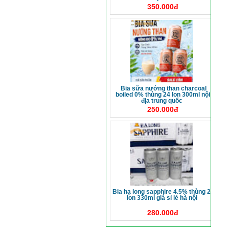
350.000đ
bia sữa nướng than charcoal
boiled 0% thùng 24 lon 300ml nội
địa trung quốc
250.000đ
bia hạ long sapphire 4.5% thùng 24
lon 330ml giá sỉ lẻ hà nội
280.000đ