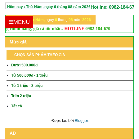
Hotline: 0982-184-670
Hôm nay :
Thứ Năm,
ngày
6
tháng
08
năm
2026
Hôm nay:
Thứ Năm,
ngày
6
tháng
08
năm
2026
MENU
chính hãng, giá cả tốt nhất..
HOTLINE
0982-184-670
Mức giá
CHỌN SẢN PHẨM THEO GIÁ
Dưới 500.000đ
Từ 500.000đ - 1 triệu
Từ 1 triệu - 2 triệu
Trên 2 triệu
Tất cả
Được tạo bởi
Blogger
.
AD