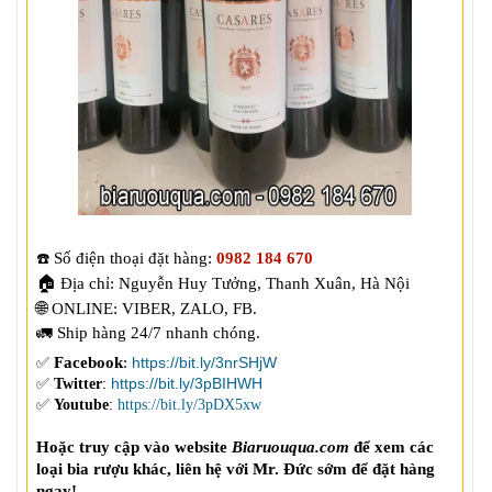
Số điện thoại đặt hàng: 
0982 184 670
☎️
🏠
🌐 
ONLINE: VIBER, ZALO, FB. 
Facebook
: 
https://bit.ly/3nrSHjW
✅
✅
:
https://bit.ly/3pBIHWH
Twitter
✅
:
Youtube
https://bit.ly/3pDX5xw
Hoặc truy cập vào website 
Biaruouqua.com
 để xem các 
loại bia rượu khác, liên hệ với Mr. Đức sớm để đặt hàng 
ngay!