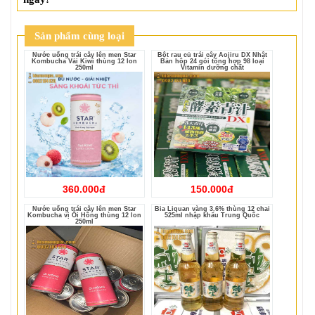
Sản phẩm cùng loại
Nước uống trái cây lên men Star
Bột rau củ trái cây Aojiru DX Nhật
Kombucha Vải Kiwi thùng 12 lon
Bản hộp 24 gói tổng hợp 98 loại
250ml
Vitamin dưỡng chất
360.000đ
150.000đ
Nước uống trái cây lên men Star
Bia Liquan vàng 3.6% thùng 12 chai
Kombucha vị Ổi Hồng thùng 12 lon
525ml nhập khẩu Trung Quốc
250ml